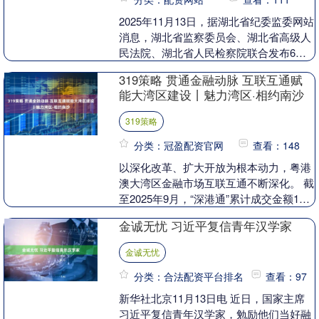
2025年11月13日，据湖北省纪委监委网站
消息，湖北省监察委员会、湖北省高级人
民法院、湖北省人民检察院联合发布6起
依法惩治行贿犯罪典型案例。案例介绍，
319策略 贯通金融动脉 互联互通赋
潜江市“....
能大湾区建设丨魅力湾区·相约南沙
319策略
分类：冠盈配资官网
查看：148
以深化改革、扩大开放为根本动力，粤港
澳大湾区金融市场互联互通不断深化。 截
至2025年9月，“深港通”累计成交金额125
万亿元，其中深股通成为外资配置A股
金诚无忧 习近平复信青年汉学家
的“主....
金诚无忧
分类：合法配资平台排名
查看：97
新华社北京11月13日电 近日，国家主席
习近平复信青年汉学家，勉励他们当好融