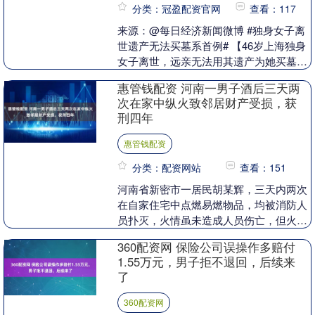
分类：冠盈配资官网
查看：117
来源：@每日经济新闻微博 #独身女子离
世遗产无法买墓系首例# 【46岁上海独身
女子离世，远亲无法用其遗产为她买墓
地？民政部门：类似案例属首次出现】#
惠管钱配资 河南一男子酒后三天两
如何处理无人....
次在家中纵火致邻居财产受损，获
刑四年
惠管钱配资
分类：配资网站
查看：151
河南省新密市一居民胡某辉，三天内两次
在自家住宅中点燃易燃物品，均被消防人
员扑灭，火情虽未造成人员伤亡，但火势
波及楼上两户居民，致空调外机、窗户玻
360配资网 保险公司误操作多赔付
璃等财物受损，引....
1.55万元，男子拒不退回，后续来
了
360配资网