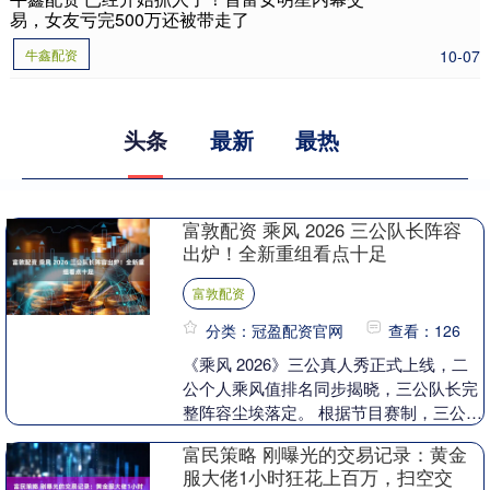
易，女友亏完500万还被带走了
牛鑫配资
10-07
头条
最新
最热
富敦配资 乘风 2026 三公队长阵容
出炉！全新重组看点十足
富敦配资
分类：冠盈配资官网
查看：126
《乘风 2026》三公真人秀正式上线，二
公个人乘风值排名同步揭晓，三公队长完
整阵容尘埃落定。 根据节目赛制，三公共
组建六支战队。王濛、张月、萧蔷、孙怡
富民策略 刚曝光的交易记录：黄金
凭借二公个....
服大佬1小时狂花上百万，扫空交