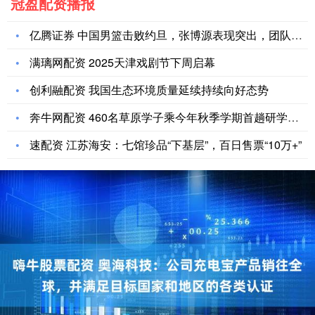
冠盈配资播报
亿腾证券 中国男篮击败约旦，张博源表现突出，团队配合依然不足
满璃网配资 2025天津戏剧节下周启幕
创利融配资 我国生态环境质量延续持续向好态势
奔牛网配资 460名草原学子乘今年秋季学期首趟研学列车赴大连
速配资 江苏海安：七馆珍品“下基层”，百日售票“10万+”