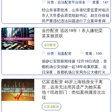
分类：合法配资平台排名
查看：141
经山东省委批准，山东省纪委监委对临沂
市人大常委会原党组副书记、副主任徐福
田严重违纪违法问题进行了立案审查调
查。 经查，徐福田丧失理想信念，背弃初
金控配资 追凶18年！杀人嫌犯栾
心使命，在党内搞....
某某被抓获
金控配资
分类：冠盈配资
查看：100
据@公安部新闻传媒 12月19日消息，首
都机场公安侦破一起18年命案积案。 近
日深夜，首都机场公安局办公大楼灯火通
明。几辆警灯闪烁的车辆在门前停下，潜
亿富道配资 46岁上海独身女子离
逃18年的....
世，远亲无法用其遗产为她买墓
地？民政部门：类似案例属首次出
现
亿富道配资