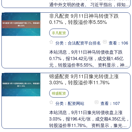
通中外文明的使者。 习近平指出，得知你
们喜欢中文、热爱中国文化，在促进汉学
非凡配资 9月11日神马转债下跌
研究和文明....
0.17%，转股溢价率5.55%
非凡配资
分类：合法配资平台排名
查看：106
本站消息，9月11日神马转债收盘下跌
0.17%，报134.42元/张，成交额1.45亿
元，转股溢价率5.55%。 资料显示，神马
转债信用级别为“AAA”，债券期....
镕盛配资 9月11日豫光转债上涨
3.03%，转股溢价率11.76%
镕盛配资
分类：配资网站
查看：107
本站消息，9月11日豫光转债收盘上涨
3.03%，报196.4元/张，成交额4.35亿元，
转股溢价率11.76%。 资料显示，豫光转
债信用级别为“AA”，债券期限....