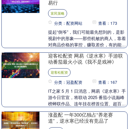
易行
富民策略
分类：配资网站
查看：173
提起“倒爷”，我们可能最先想到的，是影
视剧中的形象——那些机敏的商人，靠着
对商品价格的掌控，赚取差价，有的能一
夜变土豪。 如今，网游中的“倒爷”同样如
迎客松配资 网易《逆水寒》手游联
此，而在虚....
动番茄最火小说《我不是戏神》
迎客松配资
分类：冠盈配资
查看：167
IT之家 5 月 1 日消息，网易《逆水寒》手
游今日官宣，将联动 2025 番茄小说巅峰
榜蝉联作品、连年挂在榜首位置、超百万
人评出 9.9 分的中式怪诞小说《我....
涨盈配 一年300亿独占“养老赛
道”，逆水寒已经没有竞品了