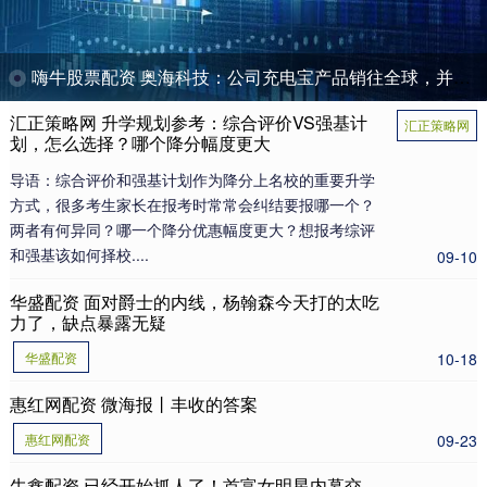
嗨牛股票配资 奥海科技：公司充电宝产品销往全球，并满足目标国家和地区的各类认证
汇正策略网 升学规划参考：综合评价VS强基计
汇正策略网
划，怎么选择？哪个降分幅度更大
导语：综合评价和强基计划作为降分上名校的重要升学
方式，很多考生家长在报考时常常会纠结要报哪一个？
两者有何异同？哪一个降分优惠幅度更大？想报考综评
和强基该如何择校....
09-10
华盛配资 面对爵士的内线，杨翰森今天打的太吃
力了，缺点暴露无疑
华盛配资
10-18
惠红网配资 微海报丨丰收的答案
惠红网配资
09-23
牛鑫配资 已经开始抓人了！首富女明星内幕交