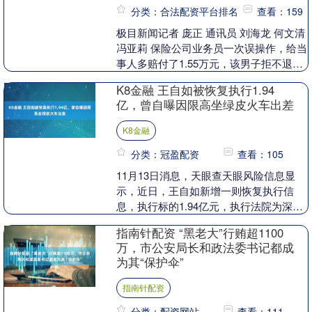
分类：合法配资平台排名
查看：159
极目新闻记者 庞正 通讯员 刘海龙 何文清
冯亚莉 保险公司业务员一次误操作，给当
事人多赔付了1.55万元，该男子拒不退
回，法院开庭后，他既不到庭，也不肯全
K8金融 王自如被恢复执行1.94
额退....
亿，曾自曝因限高坐绿皮火车出差
K8金融
分类：冠盈配资
查看：105
11月13日消息，天眼查天眼风险信息显
示，近日，王自如新增一则恢复执行信
息，执行标的1.94亿元，执行法院为深圳
市南山区人民法院。 此前，王自如曾被执
指南针配资 “黑老大”行贿超1100
行3383....
万，市公安局长和政法委书记都成
为其“保护伞”
指南针配资
分类：配资网站
查看：111