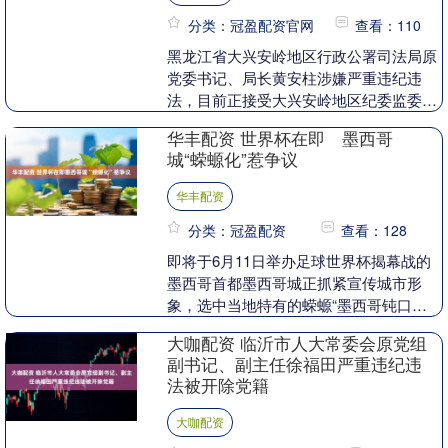
分类：冠盈配资官网
查看：110
黑龙江省大兴安岭地区行政公署司法局原
党委书记、局长黄安柱涉嫌严重违纪违
法，目前正接受大兴安岭地区纪委监委纪
律审查和监察调查。....
华丰配资 世界杯在即 墨西哥
城“蝾螈化”惹争议
华丰配资
分类：冠盈配资
查看：128
即将于6月11日举办足球世界杯揭幕战的
墨西哥首都墨西哥城正抓紧宣传城市形
象，选中当地特有的蝾螈“墨西哥钝口
螈”作为城市符号，用其形象装点全城。
大咖配资 临沂市人大常委会原党组
然而，这种被称为“....
副书记、副主任徐福田严重违纪违
法被开除党籍
大咖配资